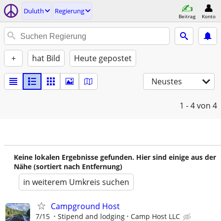
Duluth
Regierung
Beitrag
Konto
+
hat Bild
Heute gepostet
Neustes
1 - 4
von 4
Keine lokalen Ergebnisse gefunden. Hier sind einige aus der
Nähe (sortiert nach Entfernung)
in weiterem Umkreis suchen
Campground Host
7/15
Stipend and lodging
Camp Host LLC