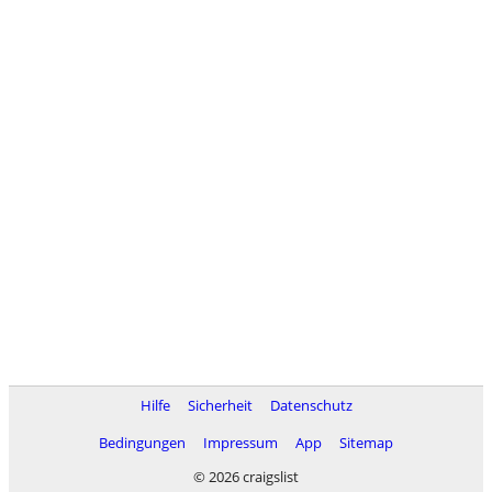
Hilfe
Sicherheit
Datenschutz
Bedingungen
Impressum
App
Sitemap
© 2026 craigslist