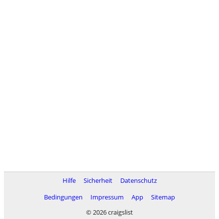
Hilfe
Sicherheit
Datenschutz
Bedingungen
Impressum
App
Sitemap
© 2026 craigslist